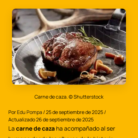
Carne de caza. © Shutterstock
Por
Edu Pompa
/ 25 de septiembre de 2025 /
Actualizado 26 de septiembre de 2025
La
carne de caza
ha acompañado al ser