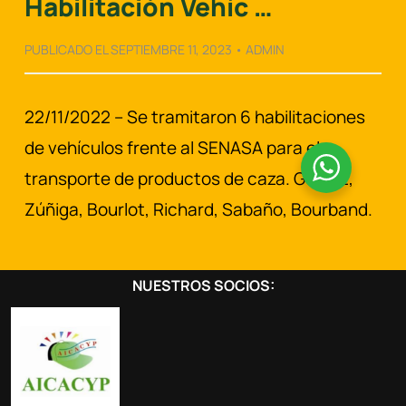
Habilitación Vehíc …
PUBLICADO EL SEPTIEMBRE 11, 2023 • ADMIN
22/11/2022 – Se tramitaron 6 habilitaciones
de vehículos frente al SENASA para el
transporte de productos de caza. Gómez,
Zúñiga, Bourlot, Richard, Sabaño, Bourband.
NUESTROS SOCIOS: