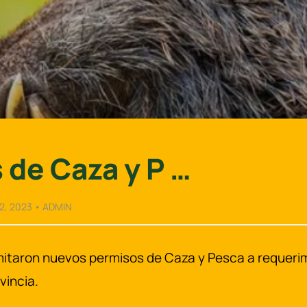
 de Caza y P …
2, 2023 • ADMIN
itaron nuevos permisos de Caza y Pesca a requerim
vincia.