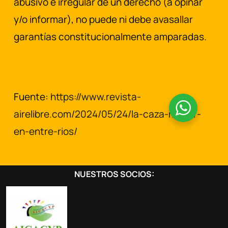
abusivo e irregular de un derecho (a opinar
y/o informar), no puede ni debe avasallar
garantías constitucionalmente amparadas.
Fuente:
https://www.revista-
airelibre.com/2024/05/24/la-caza-menor-
en-entre-rios/
NUESTROS SOCIOS: