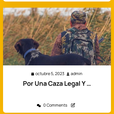
octubre 5, 2023
admin
octubre
admin
5,
Por Una Caza Legal Y …
2023
La posición de la Asociación Reguladores de
Mamíferos Exóticos Invasores en…
0 Comments