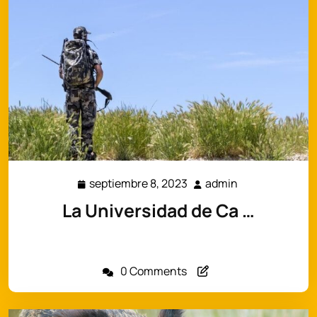
septiembre 8, 2023
admin
septiembre
admin
8,
La Universidad de Ca …
2023
Desde la polémica cacería del león Cecil, mucho se
ha…
0 Comments