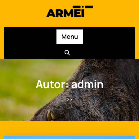
Skip
to
content
Menu
Autor:
admin
>>