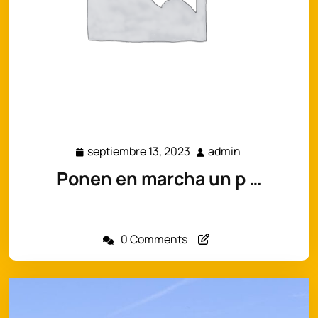
septiembre 13, 2023
admin
septiembre
admin
13,
Ponen en marcha un p …
2023
El proyecto del Centro de Investigación Veterinaria de
Tandíl (IVETAN) fue seleccionado…
0 Comments