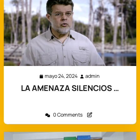
mayo 24, 2024
admin
mayo
admin
24,
LA AMENAZA SILENCIOS …
2024
LA AMENAZA SILENCIOSA Desde ARMEI creemos
importante defender la fauna…
0 Comments