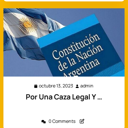
octubre 13, 2023
admin
octubre
admin
13,
Por Una Caza Legal Y …
2023
La inconstitucionalidad del proyecto de ley
“Modificatorio de la ley…
0 Comments