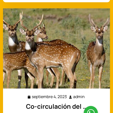
septiembre 4, 2023
admin
septiembre
admin
4,
Co-circulación del …
2023